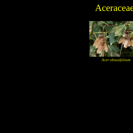
Aceracea
Acer obtusifolium