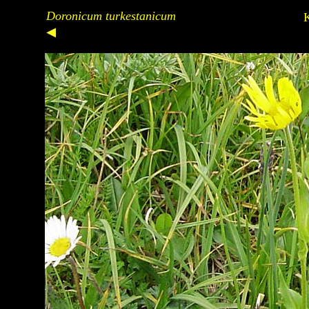
Doronicum turkestanicum
K