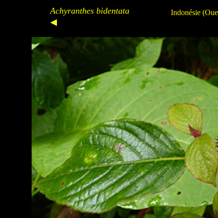
Achyranthes bidentata
Indonésie (Ou