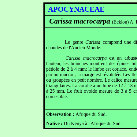
APOCYNACEAE
Carissa macrocarpa
(Ecklon) A.
Le genre
Carissa
comprend une diz
chaudes de l'Ancien Monde.
Carissa macrocarpa
est un arbus
hauteur, les branches montrent des épines bif
pétiole de 2 à 4 mm; le limbe est coriace, enti
par un mucron, la marge est révolutée. Les fleu
ou groupées en petit nombre. Le calice mesur
triangulaires. La corolle a un tube de 12 à 18
à 25 mm. Le fruit ovoïde mesure de 3 à 5 cm
comestible.
Observation :
Afrique du Sud
.
Native :
Du Kenya à l'Afrique du Sud.