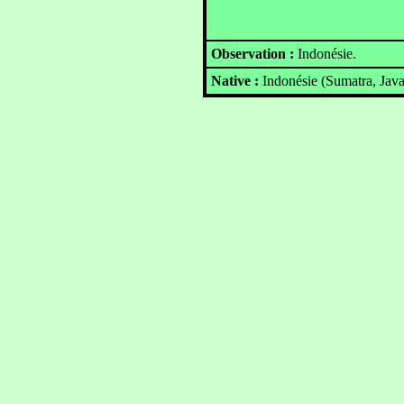
Observation :
Indonésie.
Native :
Indonésie (Sumatra, Java,