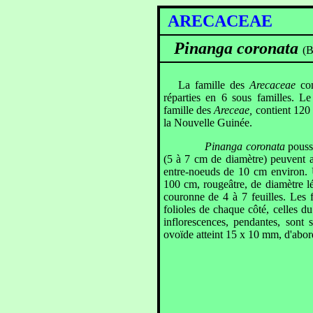
ARECACEAE
Pinanga coronata
(B
La famille des
Arecaceae
com
réparties en 6 sous familles. L
famille des
Areceae,
contient 120 
la Nouvelle Guinée.
Pinanga coronata
pouss
(5 à 7 cm de diamètre) peuvent a
entre-noeuds de 10 cm environ.
100 cm, rougeâtre, de diamètre lé
couronne de 4 à 7 feuilles. Les 
folioles de chaque côté, celles d
inflorescences, pendantes, sont 
ovoïde atteint 15 x 10 mm, d'abord