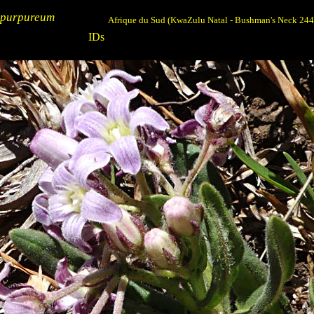
. purpureum
Afrique du Sud (KwaZulu Natal - Bushman's Neck 24
IDs