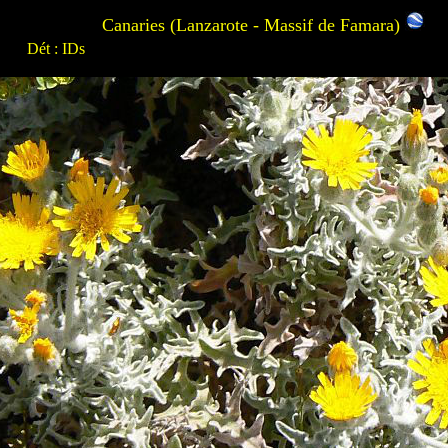
Canaries (Lanzarote - Massif de Famara)
Dét : IDs