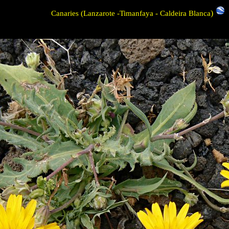
)
Canaries (Lanzarote -Timanfaya - Caldeira Blanca