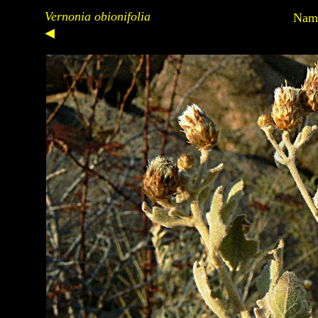
Vernonia obionifolia
Nami