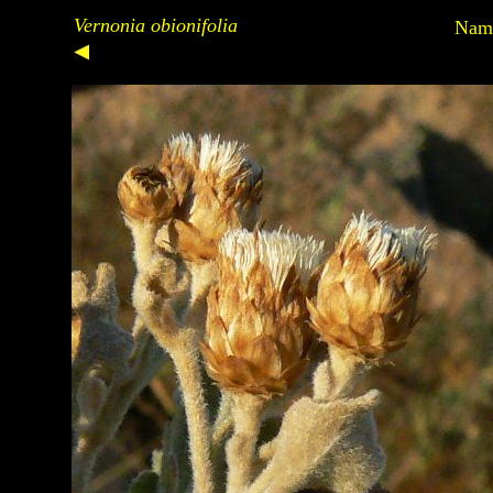
Vernonia obionifolia
Nami