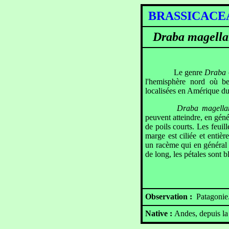
BRA
Draba magella
Le genre
Draba
l'hemisphère nord où be
localisées en Amérique d
Draba magella
peuvent atteindre, en génér
de poils courts. Les feuil
marge est ciliée et entière
un racème qui en général s
de long, les pétales sont 
Observation :
Patagonie
Native :
Andes, depuis la