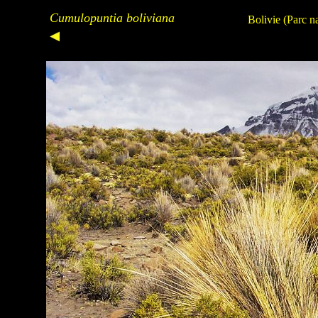
Cumulopuntia boliviana
Bolivie (Parc n