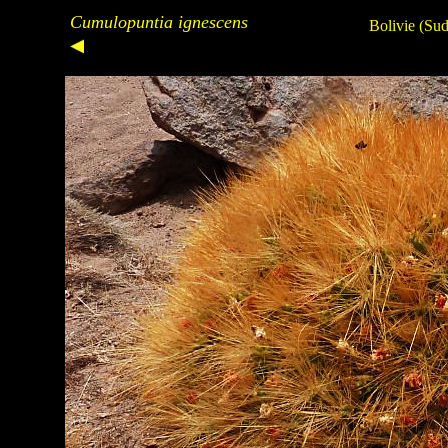
Cumulopuntia ignescens
Bolivie (Sud