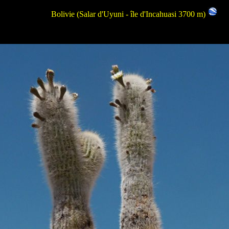
Bolivie (Salar d'Uyuni - île d'Incahuasi 3700 m)