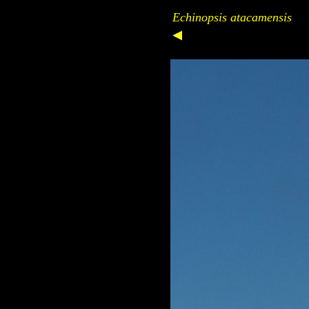
Echinopsis atacamensis