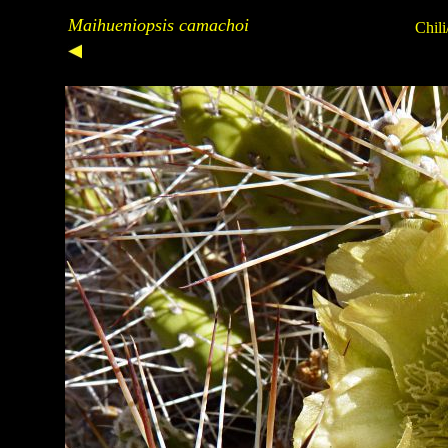
Maihueniopsis camachoi
Chili