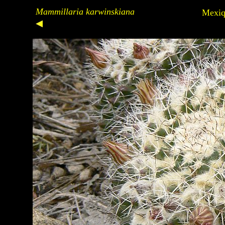
Mammillaria karwinskiana
Mexiq