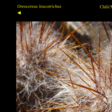
Oreocereus leucotrichus
Chili