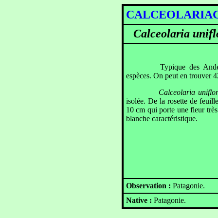
CALCEOLARIA
Calceolaria unifl
Typique des Andes
espèces. On peut en trouver 4
Calceolaria unifl
isolée. De la rosette de feui
10 cm qui porte une fleur trè
blanche caractéristique.
Observation :
Patagonie.
Native :
Patagonie.