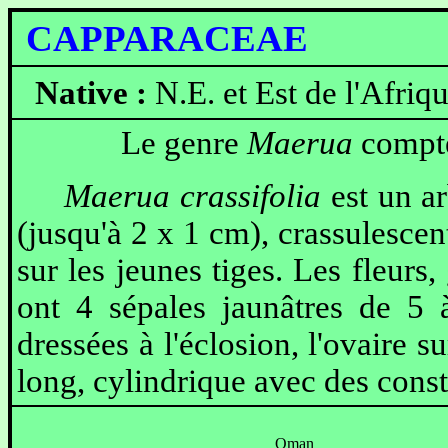
CAPPARACEAE
Maeru
Native :
N.E. et Est de l'Afri
Le genre
Maerua
compte
Maerua crassifolia
est un a
(jusqu'à 2 x 1 cm), crassulescent
sur les jeunes tiges. Les fleur
ont 4 sépales jaunâtres de 5
dressées à l'éclosion, l'ovaire 
long, cylindrique avec des constr
Oman