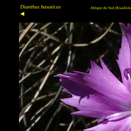
Dianthus basuticus
Afrique du Sud (
KwaZulu 