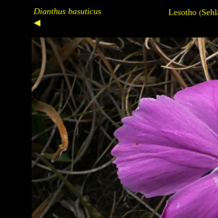
Dianthus basuticus
Lesotho
Sehl
(