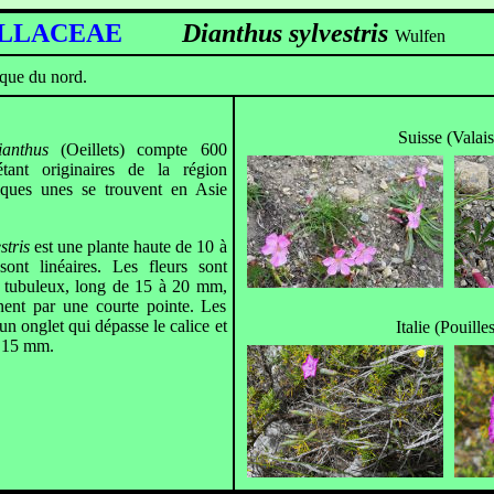
YLLACEAE
Dianthus sylvestris
Wulfen
que du nord.
Suisse (Valais
ianthus
(Oeillets)
compte 600
étant originaires de la région
lques unes se trouvent en Asie
stris
est une plante haute de 10 à
ont linéaires. Les fleurs sont
est tubuleux, long de 15 à 20 mm,
inent par une courte pointe. Les
un onglet qui dépasse le calice et
Italie (Pouille
à 15 mm.