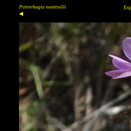
Petrorhagia nanteuilii
Esp