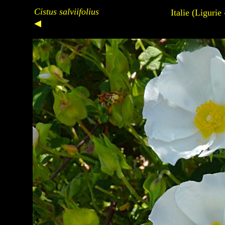
Cistus salviifolius
Italie (Ligurie