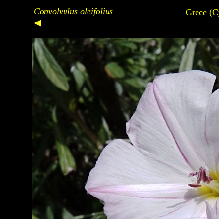
Convolvulus oleifolius
Grèce (Cy