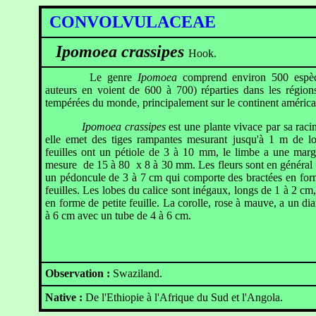
CONVOLVULACEAE
Ipomoea crassipes
Hook.
Le genre
Ipomoea
comprend environ 500 espèce
auteurs en voient de 600 à 700) réparties dans les région
tempérées du monde, principalement sur le continent américa
Ipomoea crassipes
est une plante vivace par sa raci
elle emet des tiges rampantes mesurant jusqu'à 1 m de l
feuilles ont un pétiole de 3 à 10 mm, le limbe a une marg
mesure de 15 à 80 x 8 à 30 mm. Les fleurs sont en général s
un pédoncule de 3 à 7 cm qui comporte des bractées en form
feuilles. Les lobes du calice sont inégaux, longs de 1 à 2 cm,
en forme de petite feuille. La corolle, rose à mauve, a un di
à 6 cm avec un tube de 4 à 6 cm.
Observation :
Swaziland.
Native :
De l'Ethiopie à l'Afrique du Sud et l'Angola.