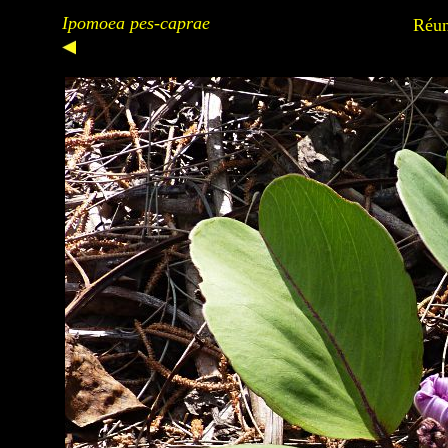
Ipomoea pes-caprae
Réun