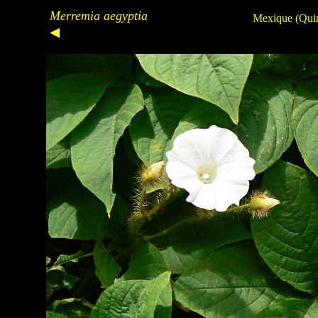
Merremia aegyptia
Mexique (Quin