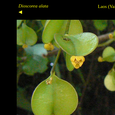
Dioscorea alata
Laos (Va