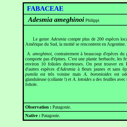
FABACEAE
Adesmia ameghinoi
Philippi
Le genre
Adesmia
compte plus de 200 espèces loca
Amérique du Sud, la moitié se rencontrent en Argentine.
A. ameghinoi,
contrairement à beaucoup d'epèces du 
comporte pas d'épines. C'est une plante herbacée, les fe
environ 10 folioles duveteuses. On peut trouver en 
d'autres espèces d'
Adesmia
à fleurs jaunes et sans é
pumila
est très voisine mais
A. boronioides
est odo
glanduleuse (collante !) et
A. lotoides
a des feuilles avec
foliole.
Observation :
Patagonie.
Native :
Patagonie.