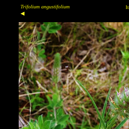
Trifolium angustifolium
I