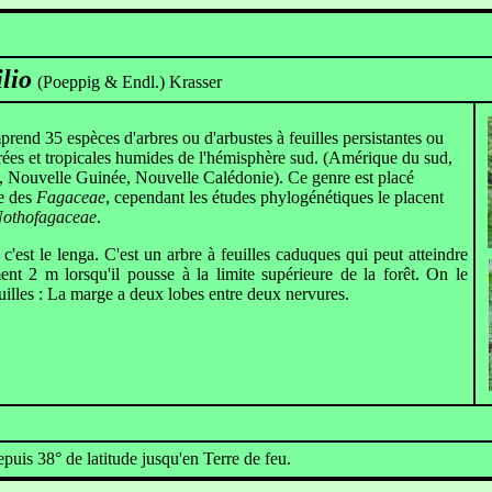
lio
(Poeppig & Endl.) Krasser
rend 35 espèces d'arbres ou d'arbustes
à feuilles persistantes ou
ées et tropicales humides de l'hémisphère sud. (Amérique du sud,
, Nouvelle Guinée, Nouvelle Calédonie). Ce genre est placé
le des
Fagaceae
, cependant les études phylogénétiques le placent
othofagaceae
.
c'est le lenga. C'est un arbre à feuilles caduques qui peut atteindre
nt 2 m lorsqu'il pousse à la limite supérieure de la forêt. On le
euilles : La marge a deux lobes entre deux nervures.
epuis 38° de latitude jusqu'en Terre de feu.