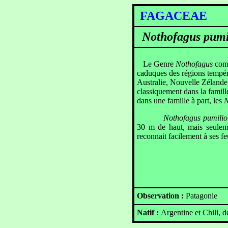
FAGACEAE
Nothofagus pumi
Le Genre
Nothofagus
comp
caduques des régions tempér
Australie, Nouvelle Zélande
classiquement dans la famil
dans une famille à part, les
N
Nothofagus pumilio
30 m de haut, mais seuleme
reconnait facilement à ses f
Observation :
Patagonie
Natif :
Argentine et Chili, d