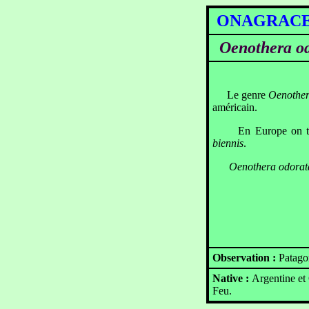
ONAGRAC
Oenothera o
Le genre
Oenothe
américain.
En Europe on trouv
biennis
.
Oenothera odorat
Observation :
Patago
Native :
Argentine et 
Feu.