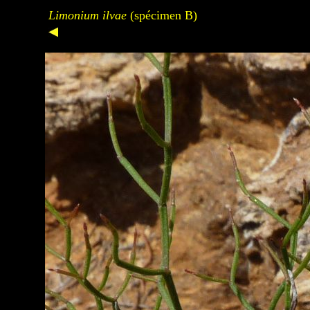
Limonium ilvae
(spécimen B)