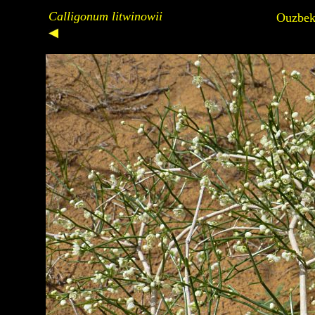
Calligonum litwinowii
Ouzbeki