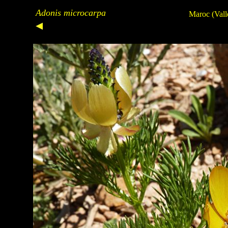
Adonis microcarpa
Maroc
(Val