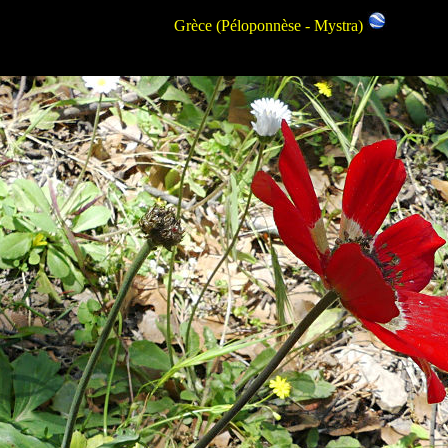
Grèce
(Péloponnèse - Mystra)