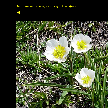
Ranunculus kuepferi ssp. kuepferi