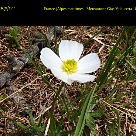
uepferi
France (Alpes maritimes - Mercantour, Gias Valauretta 