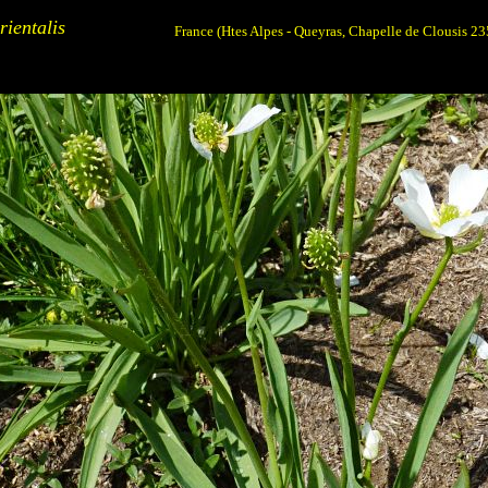
rientalis
France (Htes Alpes - Queyras, Chapelle de Clousis 2