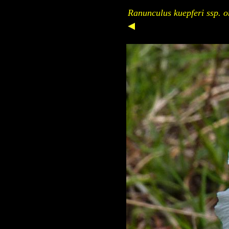
Ranunculus kuepferi ssp. or