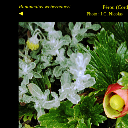
Ranunculus weberbaueri
Pérou (Cord
Photo : J.C. Nicolas