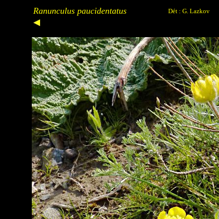
Ranunculus paucidentatus
Dét : G. Lazkov