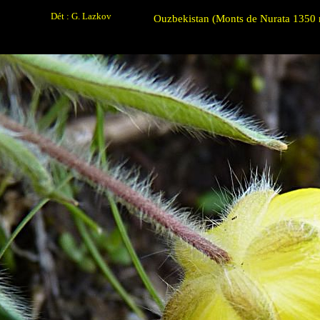
Dét : G. Lazkov
Ouzbekistan (Monts de Nurata 1350