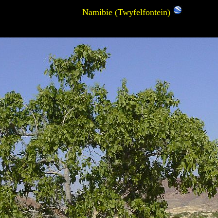
Namibie (Twyfelfontein)