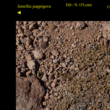
Dét : N. O'Leary
Junellia pappigera
C