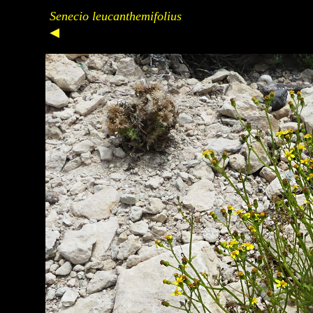
Senecio leucanthemifolius