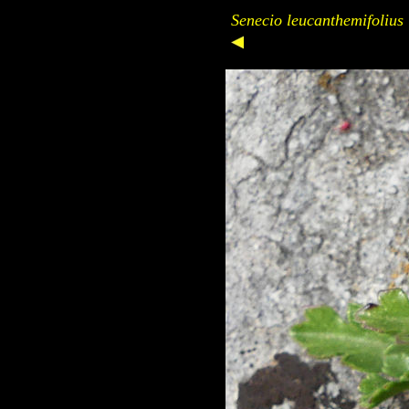
Senecio leucanthemifolius