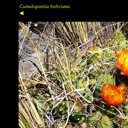
Cumulopuntia boliviana