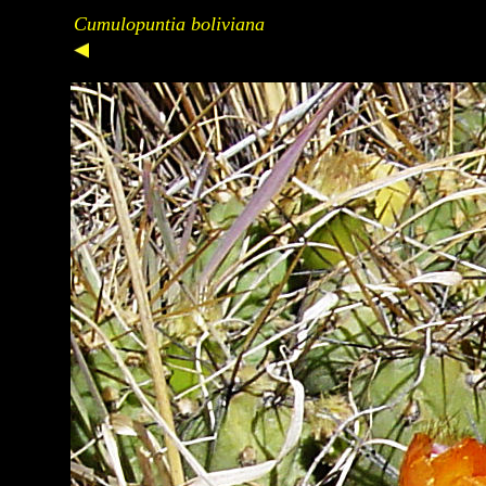
Cumulopuntia boliviana